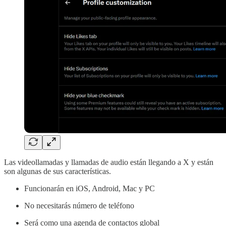
Las videollamadas y llamadas de audio están llegando a X y están
son algunas de sus características.
Funcionarán en iOS, Android, Mac y PC
No necesitarás número de teléfono
Será como una agenda de contactos global