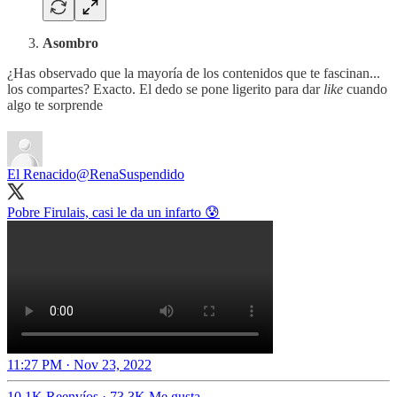
Asombro
¿Has observado que la mayoría de los contenidos que te fascinan...
los compartes? Exacto. El dedo se pone ligerito para dar
like
cuando
algo te sorprende
El Renacido
@RenaSuspendido
Pobre Firulais, casi le da un infarto 😰
11:27 PM · Nov 23, 2022
10.1K Reenvíos
·
73.3K Me gusta