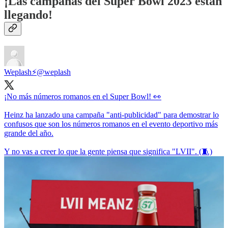
¡Las campañas del Super Bowl 2023 están
llegando!
Weplash⚡️
@weplash
¡No más números romanos en el Super Bowl! 👀
Heinz ha lanzado una campaña "anti-publicidad" para demostrar lo
confusos que son los números romanos en el evento deportivo más
grande del año.
Y no vas a creer lo que la gente piensa que significa "LVII". (🧵)