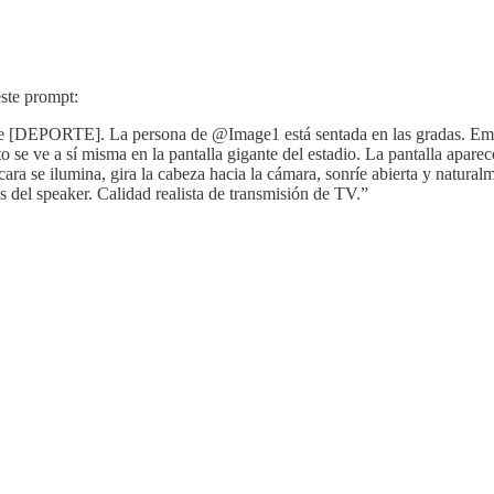
ste prompt:
de [DEPORTE]. La persona de @Image1 está sentada en las gradas. Empi
 se ve a sí misma en la pantalla gigante del estadio. La pantalla apare
cara se ilumina, gira la cabeza hacia la cámara, sonríe abierta y natura
s del speaker. Calidad realista de transmisión de TV.”