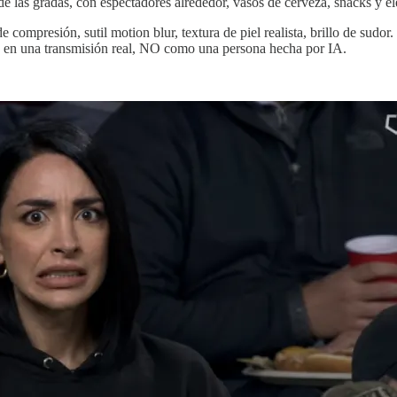
s gradas, con espectadores alrededor, vasos de cerveza, snacks y elem
 compresión, sutil motion blur, textura de piel realista, brillo de sudor
a en una transmisión real, NO como una persona hecha por IA.