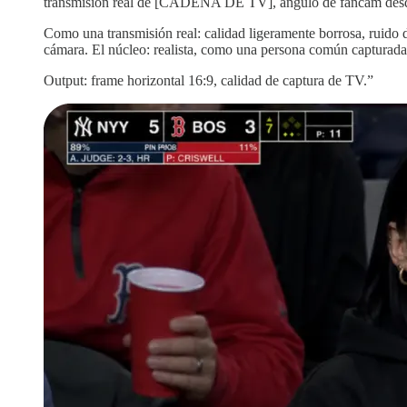
transmisión real de [CADENA DE TV], ángulo de fancam desde la
Como una transmisión real: calidad ligeramente borrosa, ruido de
cámara. El núcleo: realista, como una persona común capturad
Output: frame horizontal 16:9, calidad de captura de TV.”