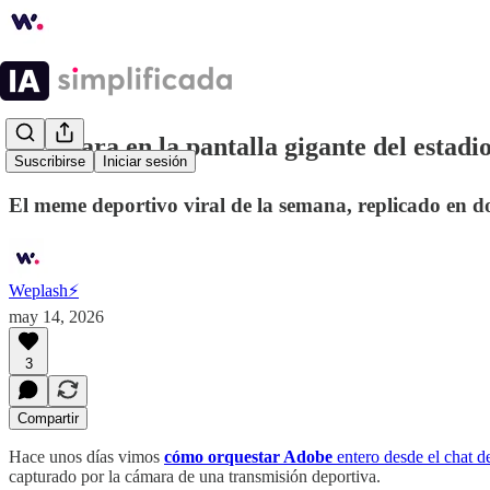
⚡️ Tu cara en la pantalla gigante del estadi
Suscribirse
Iniciar sesión
El meme deportivo viral de la semana, replicado en d
Weplash⚡️
may 14, 2026
3
Compartir
Hace unos días vimos
cómo orquestar Adobe
entero desde el chat d
capturado por la cámara de una transmisión deportiva.