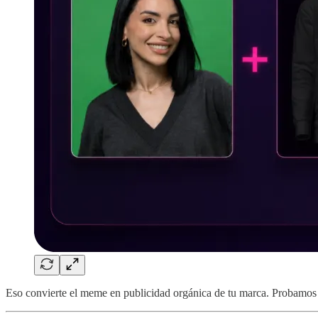
Eso convierte el meme en publicidad orgánica de tu marca. Probamos