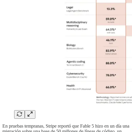
En pruebas tempranas, Stripe reportó que Fable 5 hizo en un día una
migración sobre una base de 50 millones de líneas de código, un