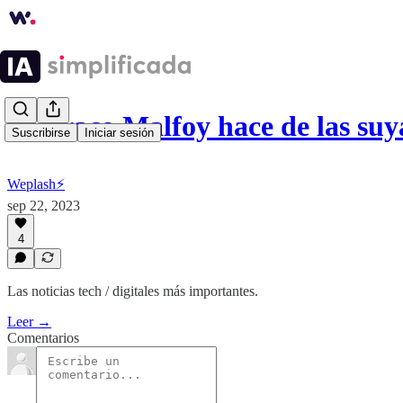
⚡️¿Draco Malfoy hace de las suy
Suscribirse
Iniciar sesión
Weplash⚡️
sep 22, 2023
4
Las noticias tech / digitales más importantes.
Leer →
Comentarios