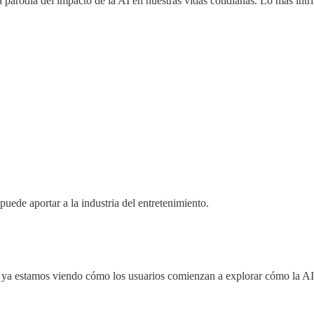
parodia del impacto de la AI en nuestras vidas cotidianas. Lo más intri
puede aportar a la industria del entretenimiento.
ya estamos viendo cómo los usuarios comienzan a explorar cómo la AI pu