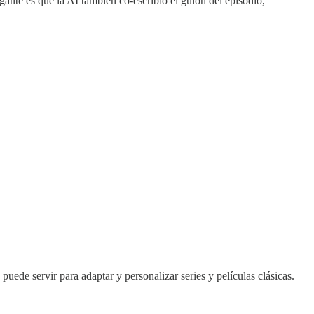
gante es que la AI también co-escribió el guion del episodio,
ede servir para adaptar y personalizar series y películas clásicas.