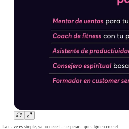
La clave es simple, ya no necesitas esperar a que alguien cree el