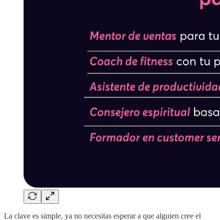
La clave es simple, ya no necesitas esperar a que alguien cree el