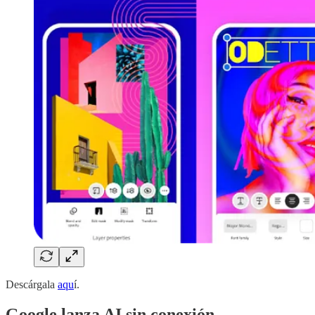
Descárgala
aqu
í.
Google lanza AI sin conexión