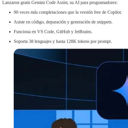
Lanzaron gratis Gemini Code Assist, su AI para programadores:
90 veces más completaciones que la versión free de Copilot.
Asiste en código, depuración y generación de snippets.
Funciona en VS Code, GitHub y JetBrains.
Soporta 38 lenguajes y hasta 128K tokens por prompt.